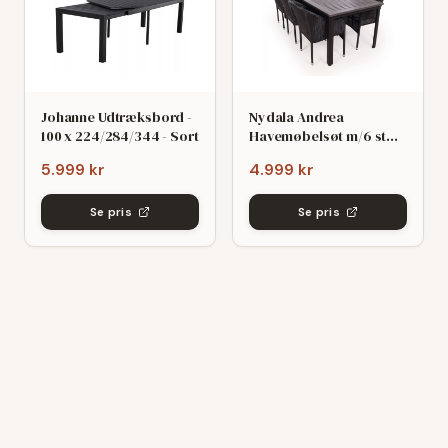
Johanne Udtræksbord -
Nydala Andrea
100 x 224/284/344 - Sort
Havemøbelsøt m/6 stole
- 90x200/280 - Mørk
5.999 kr
4.999 kr
grø/Sort
Se pris
Se pris