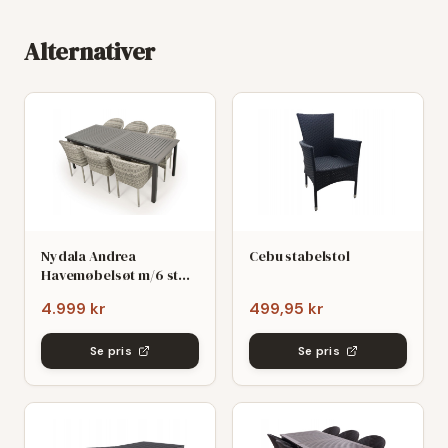
Alternativer
Nydala Andrea
Cebu stabelstol
Havemøbelsøt m/6 stole
- 90x200/280 - Mørk/Lys
4.999 kr
499,95 kr
grø
Se pris
Se pris