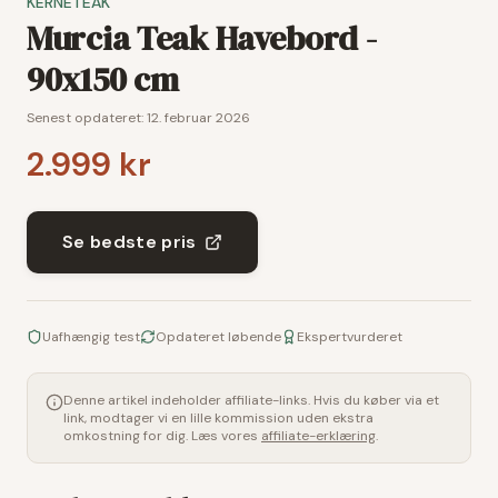
KERNETEAK
Murcia Teak Havebord -
90x150 cm
Senest opdateret:
12. februar 2026
2.999 kr
Se bedste pris
Uafhængig test
Opdateret løbende
Ekspertvurderet
Denne artikel indeholder affiliate-links. Hvis du køber via et
link, modtager vi en lille kommission uden ekstra
omkostning for dig. Læs vores
affiliate-erklæring
.