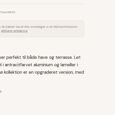
rtvurderet
is du køber via et link, modtager vi en lille kommission
s
affiliate-erklæring
.
sser perfekt til både have og terrasse. Let
 i antracitfarvet aluminium og lameller i
 kollektion er en opgraderet version, med
r
.