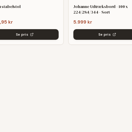
 stabelstol
Johanne Udtræksbord - 100 x
224/284/344 - Sort
,95 kr
5.999 kr
Se pris
Se pris