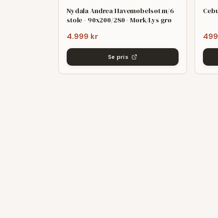
Nydala Andrea Havemøbelsøt m/6
Cebu
stole - 90x200/280 - Mørk/Lys grø
4.999 kr
499
Se pris