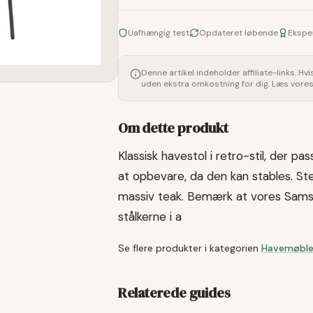
Uafhængig test
Opdateret løbende
Ekspe
Denne artikel indeholder affiliate-links. Hv
uden ekstra omkostning for dig. Læs vore
Om dette produkt
Klassisk havestol i retro-stil, der pa
at opbevare, da den kan stables. Stel
massiv teak. Bemærk at vores Samsø
stålkerne i a
Se flere produkter i kategorien
Havemøble
Relaterede guides