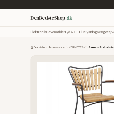
DenBedsteShop
.dk
Elektronik
Havemøbler
Lyd & Hi-Fi
Belysning
Sengetøj
V
Forside
Havemøbler
KERNETEAK
Samsø Stabelsto