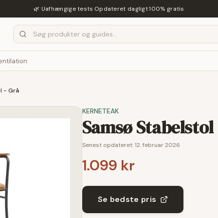
🌿 Uafhængige tests
·
Opdateret dagligt
·
100% gratis
entilation
l - Grå
KERNETEAK
Samsø Stabelstol 
Senest opdateret:
12. februar 2026
1.099 kr
Se bedste pris