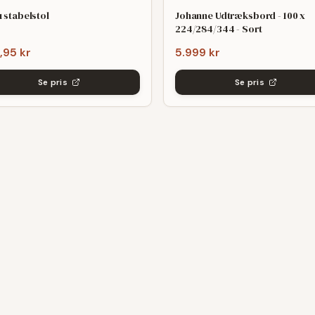
 stabelstol
Johanne Udtræksbord - 100 x
224/284/344 - Sort
,95 kr
5.999 kr
Se pris
Se pris