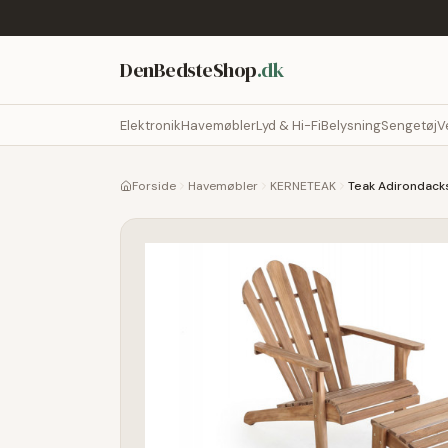
DenBedsteShop
.dk
Elektronik
Havemøbler
Lyd & Hi-Fi
Belysning
Sengetøj
V
Forside
Havemøbler
KERNETEAK
Teak Adirondack