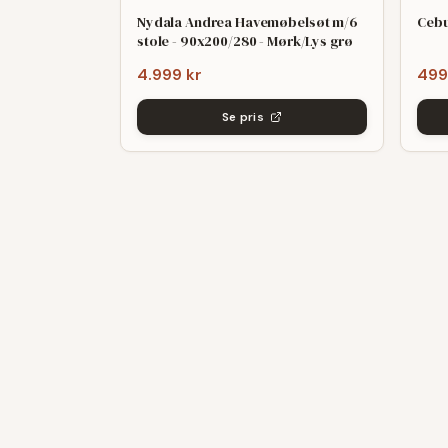
Nydala Andrea Havemøbelsøt m/6
Cebu
stole - 90x200/280 - Mørk/Lys grø
4.999 kr
499
Se pris