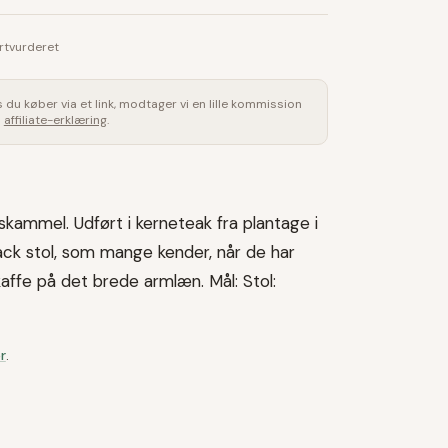
rtvurderet
is du køber via et link, modtager vi en lille kommission
s
affiliate-erklæring
.
skammel. Udført i kerneteak fra plantage i
ack stol, som mange kender, når de har
kaffe på det brede armlæn. Mål: Stol:
r
.