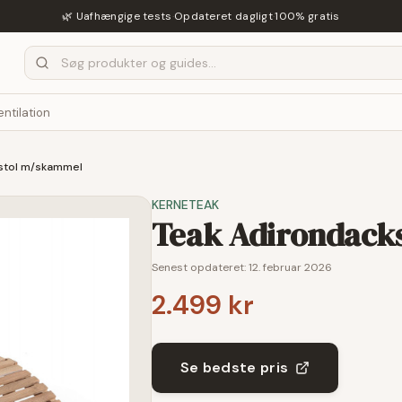
🌿 Uafhængige tests
·
Opdateret dagligt
·
100% gratis
entilation
stol m/skammel
KERNETEAK
Teak Adirondack
Senest opdateret:
12. februar 2026
2.499 kr
Se bedste pris