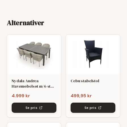
Alternativer
Nydala Andrea
Cebu stabelstol
Havemøbelsøt m/6 stole
- 90x200/280 - Mørk/Lys
4.999 kr
499,95 kr
grø
Se pris
Se pris