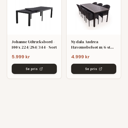
Johanne Udtræksbord -
Nydala Andrea
100 x 224/284/344 - Sort
Havemøbelsøt m/6 stole
- 90x200/280 - Mørk
5.999 kr
4.999 kr
grø/Sort
Se pris
Se pris