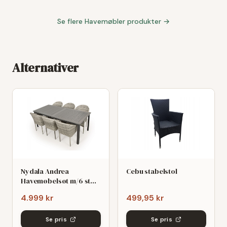
Se flere
Havemøbler
produkter →
Alternativer
Nydala Andrea
Cebu stabelstol
Havemøbelsøt m/6 stole
- 90x200/280 - Mørk/Lys
4.999 kr
499,95 kr
grø
Se pris
Se pris