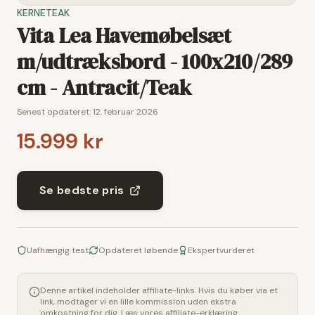
KERNETEAK
Vita Lea Havemøbelsæt
m/udtræksbord - 100x210/289
cm - Antracit/Teak
Senest opdateret:
12. februar 2026
15.999 kr
Se bedste pris
Uafhængig test
Opdateret løbende
Ekspertvurderet
Denne artikel indeholder affiliate-links. Hvis du køber via et
link, modtager vi en lille kommission uden ekstra
omkostning for dig. Læs vores
affiliate-erklæring
.