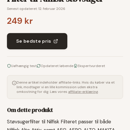
Senest opdateret:
12. februar 2026
249 kr
Se bedste pris
Uafhængig test
Opdateret løbende
Ekspertvurderet
Denne artikel indeholder affiliate-links. Hvis du køber via et
link, modtager vi en lille kommission uden ekstra
omkostning for dig. Læs vores
affiliate-erklæring
.
Om dette produkt
Støvsugerfilter til Nilfisk Filteret passer til både
Nilfisk Alto Attix, samt AEG, AERO, ALTO, MAKITA,