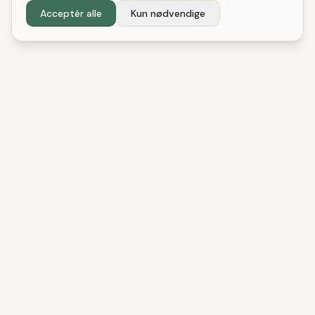
Acceptér alle
Kun nødvendige
DenBedste
Shop
Uafhængige tests og anbefalinger. Vi hjælper
danske forbrugere med at træffe bedre
købsbeslutninger.
UAFHÆNGIG SIDEN 2024