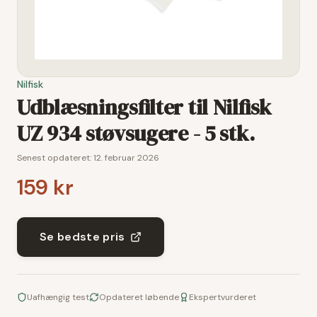
Nilfisk
Udblæsningsfilter til Nilfisk
UZ 934 støvsugere - 5 stk.
Senest opdateret:
12. februar 2026
159 kr
Se bedste pris
Uafhængig test
Opdateret løbende
Ekspertvurderet