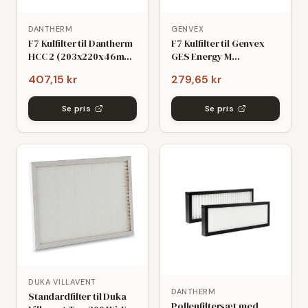
DANTHERM
GENVEX
F7 Kulfilter til Dantherm
F7 Kulfilter til Genvex
HCC 2 (203x220x46mm)
GES Energy M
- kompatibelt
(218x281x48mm)
407,15 kr
279,65 kr
Se pris
Se pris
DUKA VILLAVENT
DANTHERM
Standardfilter til Duka
Pollenfiltersæt med