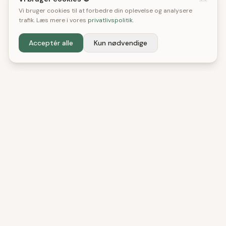
Vi bruger cookies til at forbedre din oplevelse og analysere
trafik. Læs mere i vores
privatlivspolitik
.
Acceptér alle
Kun nødvendige
DenBedste
Shop
Uafhængige tests og anbefalinger. Vi hjælper