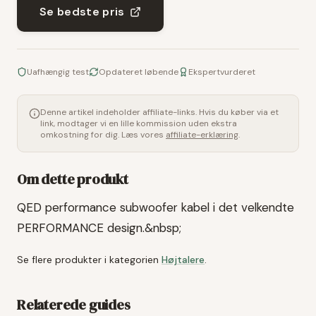
Se bedste pris
Uafhængig test
Opdateret løbende
Ekspertvurderet
Denne artikel indeholder affiliate-links. Hvis du køber via et
link, modtager vi en lille kommission uden ekstra
omkostning for dig. Læs vores
affiliate-erklæring
.
Om dette produkt
QED performance subwoofer kabel i det velkendte
PERFORMANCE design.&nbsp;
Se flere produkter i kategorien
Højtalere
.
Relaterede guides