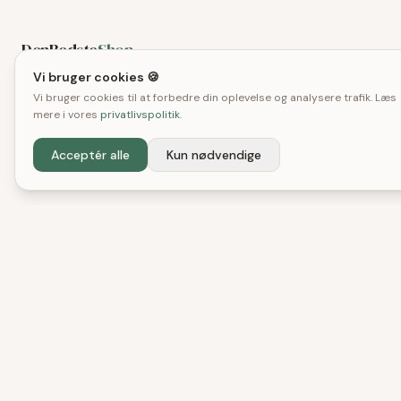
DenBedste
Shop
Vi bruger cookies 🍪
Uafhængige tests og anbefalinger. Vi hjælper
Vi bruger cookies til at forbedre din oplevelse og analysere trafik. Læs
danske forbrugere med at træffe bedre
mere i vores
privatlivspolitik
.
købsbeslutninger.
Acceptér alle
Kun nødvendige
UAFHÆNGIG SIDEN 2024
KATEGORIER
GUIDES
Elektronik
Robotstøvsuger
Bolig & Have
Hovedtelefoner
Lyd & Hi-Fi
Havemøbler
Havemøbler
Alle guides →
OM OS