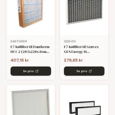
DANTHERM
GENVEX
F7 Kulfilter til Dantherm
F7 Kulfilter til Genvex
HCC 2 (203x220x46mm)
GES Energy M
- kompatibelt
(218x281x48mm)
407,15 kr
279,65 kr
Se pris
Se pris