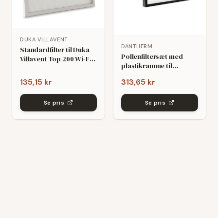
DUKA VILLAVENT
DANTHERM
Standardfilter til Duka
Pollenfiltersæt med
Villavent Top 200 Wi-Fi
plastikramme til
(195x285x10mm)
Dantherm HCH 5
135,15 kr
313,65 kr
(209x440x48mm) -
kompatibelt
Se pris
Se pris