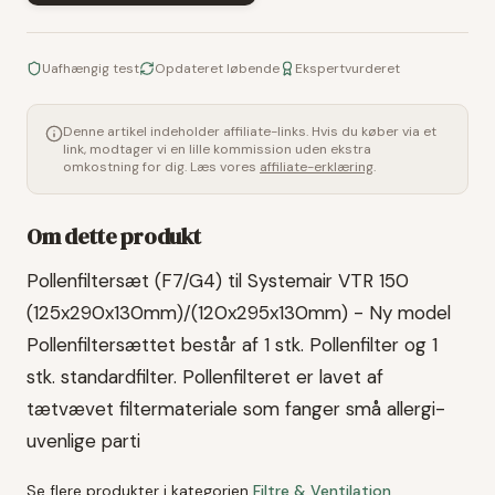
Uafhængig test
Opdateret løbende
Ekspertvurderet
Denne artikel indeholder affiliate-links. Hvis du køber via et
link, modtager vi en lille kommission uden ekstra
omkostning for dig. Læs vores
affiliate-erklæring
.
Om dette produkt
Pollenfiltersæt (F7/G4) til Systemair VTR 150
(125x290x130mm)/(120x295x130mm) - Ny model
Pollenfiltersættet består af 1 stk. Pollenfilter og 1
stk. standardfilter. Pollenfilteret er lavet af
tætvævet filtermateriale som fanger små allergi-
uvenlige parti
Se flere produkter i kategorien
Filtre & Ventilation
.