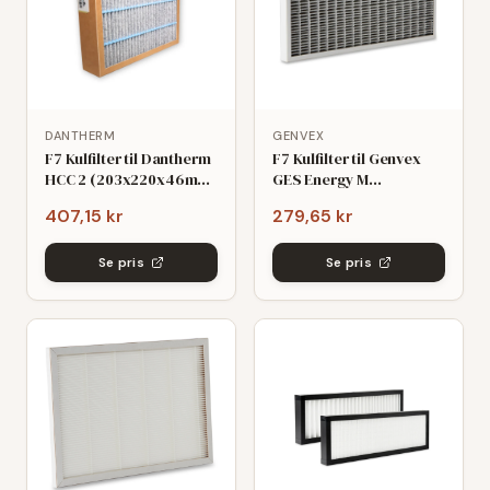
DANTHERM
GENVEX
F7 Kulfilter til Dantherm
F7 Kulfilter til Genvex
HCC 2 (203x220x46mm)
GES Energy M
- kompatibelt
(218x281x48mm)
407,15 kr
279,65 kr
Se pris
Se pris