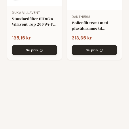
DUKA VILLAVENT
DANTHERM
Standardfilter til Duka
Pollenfiltersæt med
Villavent Top 200 Wi-Fi
plastikramme til
(195x285x10mm)
Dantherm HCH 5
135,15 kr
313,65 kr
(209x440x48mm) -
kompatibelt
Se pris
Se pris