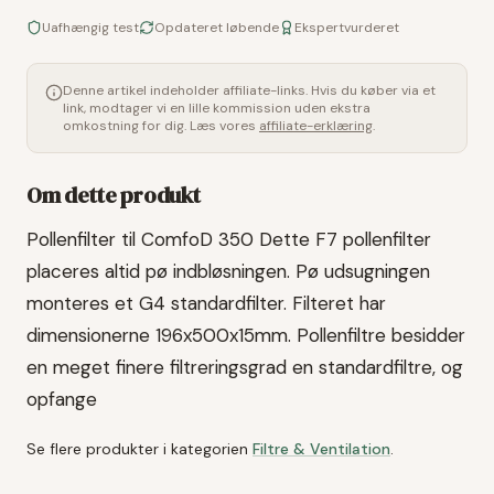
Uafhængig test
Opdateret løbende
Ekspertvurderet
Denne artikel indeholder affiliate-links. Hvis du køber via et
link, modtager vi en lille kommission uden ekstra
omkostning for dig. Læs vores
affiliate-erklæring
.
Om dette produkt
Pollenfilter til ComfoD 350 Dette F7 pollenfilter
placeres altid pø indbløsningen. Pø udsugningen
monteres et G4 standardfilter. Filteret har
dimensionerne 196x500x15mm. Pollenfiltre besidder
en meget finere filtreringsgrad en standardfiltre, og
opfange
Se flere produkter i kategorien
Filtre & Ventilation
.