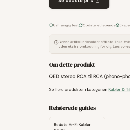
Se bedste pris
Uafhængig test
Opdateret løbende
Ekspe
Denne artikel indeholder affiliate-links. Hv
uden ekstra omkostning for dig. Læs vore
Om dette produkt
QED stereo RCA til RCA (phono-pho
Se flere produkter i kategorien
Kabler & Ti
Relaterede guides
Bedste Hi-Fi Kabler