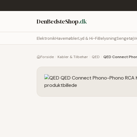
DenBedsteShop
.dk
Elektronik
Havemøbler
Lyd & Hi-Fi
Belysning
Sengetøj
V
Forside
Kabler & Tilbehør
QED
QED Connect Phon