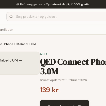
🌿 Uafhængige tests
·
Opdateret dagligt
·
100% gratis
entilation
o-Phono RCA Kabel 3.0M
QED
QED Connect Pho
3.0M
Senest opdateret:
11. februar 2026
139 kr