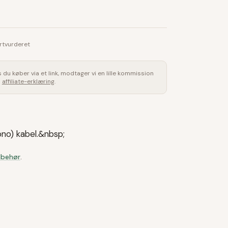
rtvurderet
is du køber via et link, modtager vi en lille kommission
s
affiliate-erklæring
.
no) kabel.&nbsp;
lbehør
.