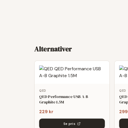
Alternativer
QED
QED
QED Performance USB A-B
QED 
Graphite 1.5M
Grap
229 kr
299
Se pris