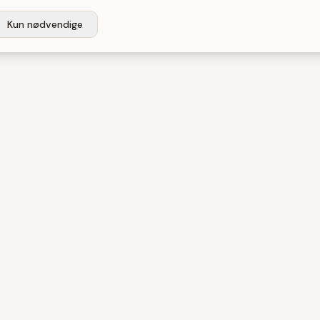
Kun nødvendige
GORIER
GUIDES
onik
Robotstøvsuger